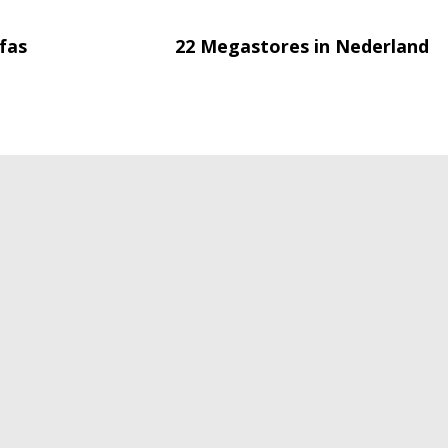
fas
22 Megastores in Nederland
Disclaimer
Cookies
Algemene voo