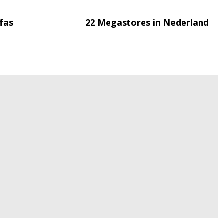
fas
22 Megastores in Nederland
Disclaimer
Cookies
Algemene voo