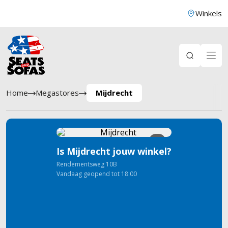
Winkels
Home
Megastores
Mijdrecht
5
Is Mijdrecht jouw winkel?
Rendementsweg
10B
Vandaag geopend tot 18:00