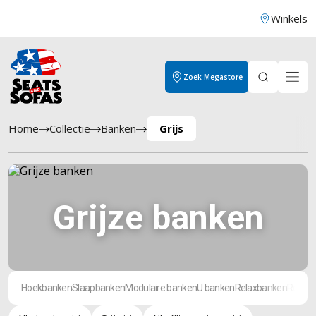
Winkels
Zoek Megastore
Home
Collectie
Banken
Grijs
Grijze banken
Hoekbanken
Slaapbanken
Modulaire banken
U banken
Relaxbanken
Rechte