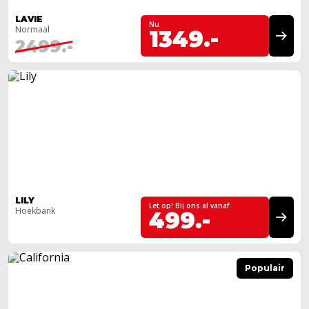
LAVIE
Nu
Normaal
1349.-
2499.-
LILY
Let op! Bij ons al vanaf
Hoekbank
499.-
Populair