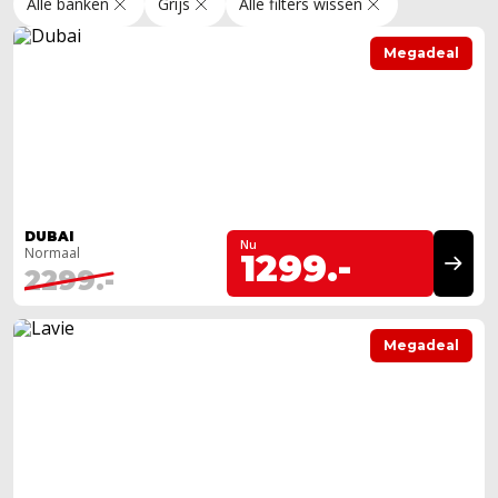
Alle banken
Grijs
Alle filters wissen
Megadeal
DUBAI
Nu
Normaal
1299.-
2299.-
Megadeal