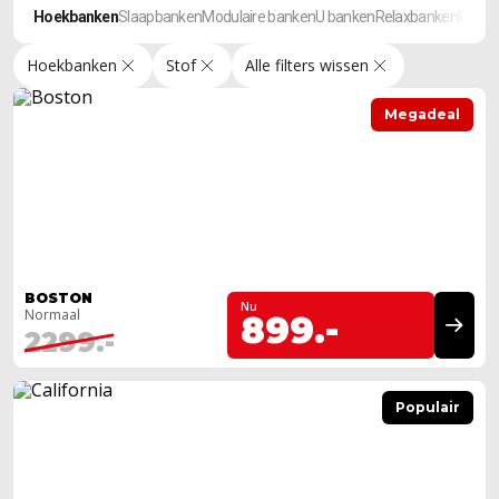
Hoekbanken
Slaapbanken
Modulaire banken
U banken
Relaxbanken
Recht
Hoekbanken
Stof
Alle filters wissen
Megadeal
BOSTON
Nu
Normaal
899.-
2299.-
Populair