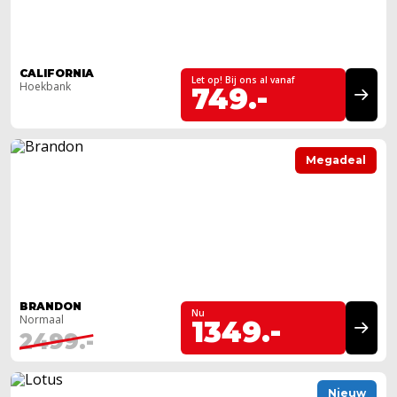
CALIFORNIA
Let op! Bij ons al vanaf
Hoekbank
749.-
Megadeal
BRANDON
Nu
Normaal
1349.-
2499.-
Nieuw