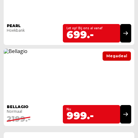
PEARL
Let op! Bij ons al vanaf
Hoekbank
699.-
Megadeal
BELLAGIO
Nu
Normaal
999.-
2199.-