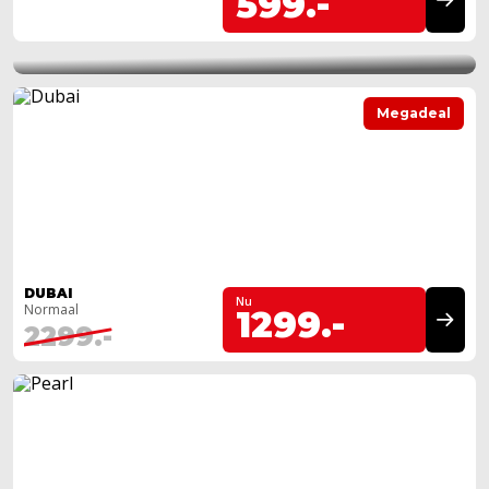
599.-
ALTIJD EEN MEGASTORE BIJ U IN DE
BUURT!
Megadeal
DUBAI
Nu
Normaal
1299.-
2299.-