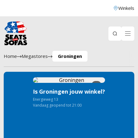
Winkels
Home
Megastores
Groningen
3
Is Groningen jouw winkel?
Energieweg
13
Vandaag geopend tot 21:00