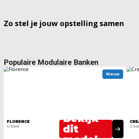
Zo stel je jouw opstelling samen
Populaire Modulaire Banken
Nieuw
Bekijk
FLORENCE
CRE
dit
U bank
U ba