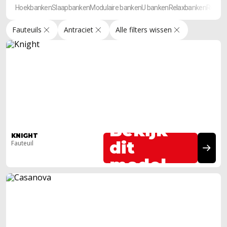
Hoekbanken
Slaapbanken
Modulaire banken
U banken
Relaxbanken
Rechte
Fauteuils
Antraciet
Alle filters wissen
Bekijk
KNIGHT
dit
Fauteuil
model