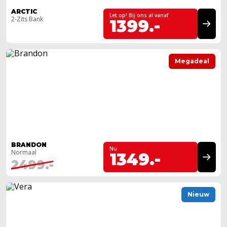
ARCTIC
Let op! Bij ons al vanaf
2-Zits Bank
1399.-
Megadeal
BRANDON
Nu
Normaal
1349.-
2499.-
Nieuw