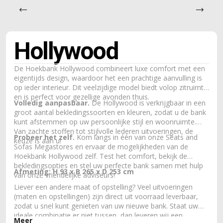
Hollywood
De Hoekbank Hollywood combineert luxe comfort met een
eigentijds design, waardoor het een prachtige aanvulling is
op ieder interieur. Dit veelzijdige model biedt volop zitruimte
en is perfect voor gezellige avonden thuis.
V
olledig aanpasbaar.
De Hollywood is verkrijgbaar in een
groot aantal bekledingssoorten en kleuren, zodat u de bank
kunt afstemmen op uw persoonlijke stijl en woonruimte.
Van zachte stoffen tot stijlvolle lederen uitvoeringen, de
Probeer het zelf.
Kom langs in één van onze Seats and
keuze is aan u!
Sofas Megastores en ervaar de mogelijkheden van de
Hoekbank Hollywood zelf. Test het comfort, bekijk de
bekledingsopties en stel uw perfecte bank samen met hulp
Afmeting: H 93 x B 265 x D 253 cm
van onze vriendelijke adviseurs!
Liever een andere maat of opstelling? Veel uitvoeringen
(maten en opstellingen) zijn direct uit voorraad leverbaar,
zodat u snel kunt genieten van uw nieuwe bank. Staat uw
ideale combinatie er niet tussen, dan leveren wij een
Meer