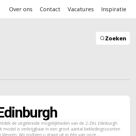
Over ons
Contact
Vacatures
Inspiratie
Zoeken
Edinburgh
ntdek de uitgebreide mogelijkheden van de 2-Zits Edinburgh.
it model is verkrijgbaar in een groot aantal bekledingssoorten
n kleuren. Wij nodigen u graag uit in één van onze