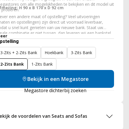
egastores om alle mogelijkheden te bekijken en dit model uit
fmeting: H 90 x B 170 x D 92 cm
e proberen.
iever een andere maat of opstelling? Veel uitvoeringen
maten en opstellingen) zijn direct uit voorraad leverbaar,
odat u snel kunt genieten van uw nieuwe bank. Staat uw
deale combinatie er niet tussen, dan leveren wij een bankstel
eer
ok volledig op maat. Zo krijgt u bij ons eenvoudig een bank
pstelling
ie perfect past bij uw woonkamer, wensen en zitcomfort.
3-Zits + 2-Zits Bank
Hoekbank
3-Zits Bank
2-Zits Bank
1-Zits Bank
Bekijk in een Megastore
Megastore dichterbij zoeken
ekijk de voordelen van Seats and Sofas