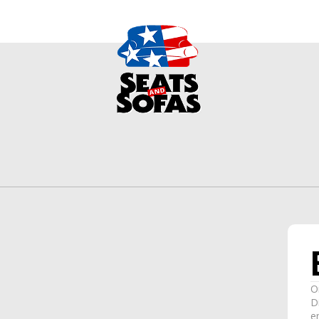
O
D
e