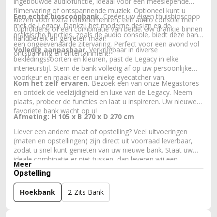
ingebouwde audiofunctie, ideaal voor een meeslepende
filmervaring of ontspannende muziek. Optioneel kunt u
Een echte bioscoopbank.
Creëer uw eigen thuisbioscoop
kiezen voor extra relaxelementen, een audio console met
met de Legacy. Dankzij het moderne design en de
cupholders, of een combinatie van beide. Uw drankje binnen
praktische functies, zoals de audio console, biedt deze bank
handbereik en genieten maar!
een ongeëvenaarde zitervaring. Perfect voor een avond vol
Volledig aanpasbaar.
Verkrijgbaar in diverse
ontspanning en entertainment.
bekledingssoorten en kleuren, past de Legacy in elke
interieurstijl. Stem de bank volledig af op uw persoonlijke
voorkeur en maak er een unieke eyecatcher van.
Kom het zelf ervaren.
Bezoek een van onze Megastores
en ontdek de veelzijdigheid en luxe van de Legacy. Neem
plaats, probeer de functies en laat u inspireren. Uw nieuwe
favoriete bank wacht op u!
Afmeting: H 105 x B 270 x D 270 cm
Liever een andere maat of opstelling? Veel uitvoeringen
(maten en opstellingen) zijn direct uit voorraad leverbaar,
zodat u snel kunt genieten van uw nieuwe bank. Staat uw
ideale combinatie er niet tussen, dan leveren wij een
Meer
bankstel ook volledig op maat. Zo krijgt u bij ons eenvoudig
Opstelling
een bank die perfect past bij uw woonkamer, wensen en
zitcomfort.
Hoekbank
2-Zits Bank