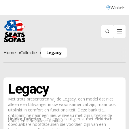
Winkels
Home
Collectie
Legacy
Legacy
Met trots presenteren wij de Legacy, een model dat niet
alleen een blikvanger in uw woonkamer zal zijn, maar ook
uitblinkt in comfort en functionaliteit. Deze bank tilt
ontspanning naar een nieuw niveau met zijn uitgebreide
Unieke functies.
De Legacy is uitgerust met elektrisch
opties en innovatieve functies.
opvouwbare hoofdsteunen die voorzien zijn van een