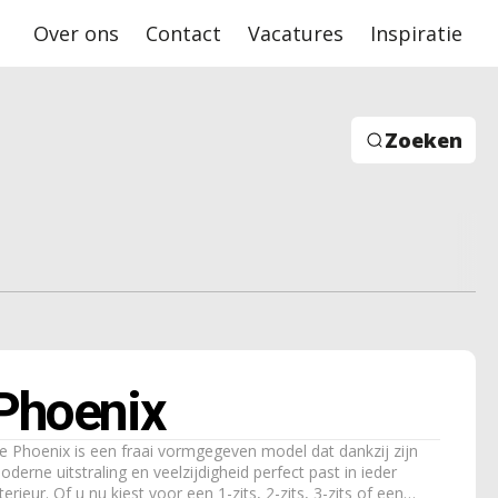
Over ons
Contact
Vacatures
Inspiratie
Zoeken
Phoenix
e Phoenix is een fraai vormgegeven model dat dankzij zijn
oderne uitstraling en veelzijdigheid perfect past in ieder
terieur. Of u nu kiest voor een 1-zits, 2-zits, 3-zits of een