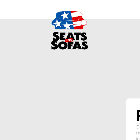
D
m
in