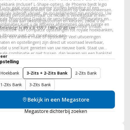
oekbank (inclusief L-Shape-opties), de Phoenix biedt legio
f u nu gaat voor een warme stoffen bekleding of een
ombinatiemogelijkheden die aansluiten op uw woonwensen.
tijlvolle lederen variant, de mogelijkheden zijn eindeloos. Uw
olledig personaliseerbaar Dit model is verkrijgbaar in een
deale zitopstelling Dankzij de verschillende configuraties en
reed scala aan bekledingssoorten en kleuren, zodat u de
ombinaties kunt u de Phoenix afstemmen op uw ruimte en
hoenix kunt samenstellen naar uw persoonlijke smaak.
fmeting: H 89 x B 155 / 190 x D 85 cm
ehoeften. Van compacte opstellingen tot royale hoekbanken,
e Phoenix past zich moeiteloos aan.
iever een andere maat of opstelling? Veel uitvoeringen
maten en opstellingen) zijn direct uit voorraad leverbaar,
odat u snel kunt genieten van uw nieuwe bank. Staat uw
deale combinatie er niet tussen, dan leveren wij een bankstel
eer
ok volledig op maat. Zo krijgt u bij ons eenvoudig een bank
pstelling
ie perfect past bij uw woonkamer, wensen en zitcomfort.
Hoekbank
3-Zits + 2-Zits Bank
2-Zits Bank
1-Zits Bank
3-Zits Bank
Bekijk in een Megastore
Megastore dichterbij zoeken