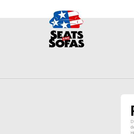
D
d
H