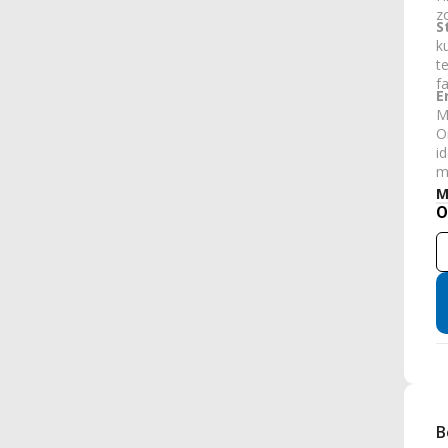
z
S
k
t
f
E
M
O
i
m
M
O
B