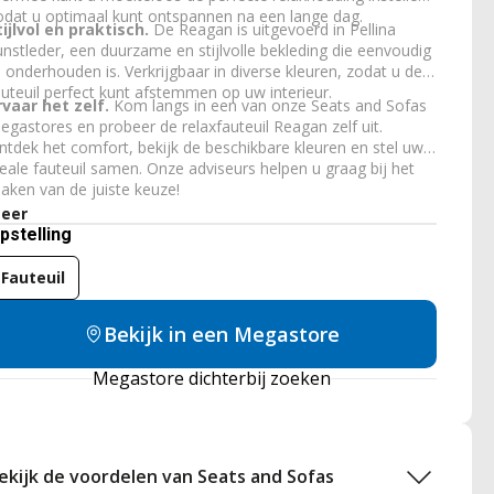
odat u optimaal kunt ontspannen na een lange dag.
tijlvol en praktisch.
De Reagan is uitgevoerd in Pellina
unstleder, een duurzame en stijlvolle bekleding die eenvoudig
e onderhouden is. Verkrijgbaar in diverse kleuren, zodat u de
auteuil perfect kunt afstemmen op uw interieur.
rvaar het zelf.
Kom langs in een van onze Seats and Sofas
egastores en probeer de relaxfauteuil Reagan zelf uit.
ntdek het comfort, bekijk de beschikbare kleuren en stel uw
deale fauteuil samen. Onze adviseurs helpen u graag bij het
aken van de juiste keuze!
eer
pstelling
Fauteuil
Bekijk in een Megastore
Megastore dichterbij zoeken
ekijk de voordelen van Seats and Sofas