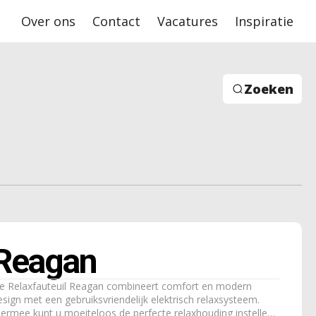
Over ons
Contact
Vacatures
Inspiratie
Zoeken
Reagan
e Relaxfauteuil Reagan combineert comfort en modern
esign met een gebruiksvriendelijk elektrisch relaxsysteem.
iermee kunt u moeiteloos de perfecte relaxhouding instellen,