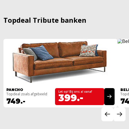
Topdeal Tribute banken
PANCHO
BEL
Let op! Bij ons al vanaf
Topdeal zoals afgebeeld
Topd
399.-
749.-
74