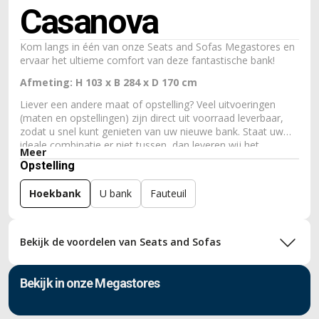
Casanova
Kom langs in één van onze Seats and Sofas Megastores en
ervaar het ultieme comfort van deze fantastische bank!
Afmeting: H 103 x B 284 x D 170 cm
Liever een andere maat of opstelling? Veel uitvoeringen
(maten en opstellingen) zijn direct uit voorraad leverbaar,
zodat u snel kunt genieten van uw nieuwe bank. Staat uw
ideale combinatie er niet tussen, dan leveren wij het
Meer
bankstel ook volledig op maat. Zo krijgt u bij ons eenvoudig
Opstelling
een bank die perfect past bij uw woonkamer, wensen en
zitcomfort.
Hoekbank
U bank
Fauteuil
Bekijk de voordelen van Seats and Sofas
Bekijk in onze Megastores