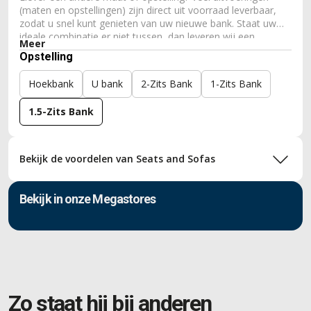
(maten en opstellingen) zijn direct uit voorraad leverbaar,
zodat u snel kunt genieten van uw nieuwe bank. Staat uw
ideale combinatie er niet tussen, dan leveren wij een
Meer
bankstel ook volledig op maat. Zo krijgt u bij ons eenvoudig
Opstelling
een bank die perfect past bij uw woonkamer, wensen en
zitcomfort.
Hoekbank
U bank
2-Zits Bank
1-Zits Bank
1.5-Zits Bank
Bekijk de voordelen van Seats and Sofas
Bekijk in onze Megastores
Zo staat hij bij anderen