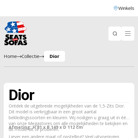
Winkels
Home
Collectie
Dior
Dior
Ontdek de uitgebreide mogelijkheden van de 1,5-Zits Dior.
Dit model is verkrijgbaar in een groot aantal
bekledingssoorten en kleuren. Wij nodigen u graag uit in één
van onze Megastores om alle mogelijkheden te bekijken en
Afmeting: H 81 x B 149 x D 112 cm
dit model uit te proberen.
Liever een andere maat of opstelling? Veel uitvoeringen