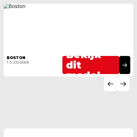
Bekijk
BOSTON
dit
1.5-Zits Bank
model