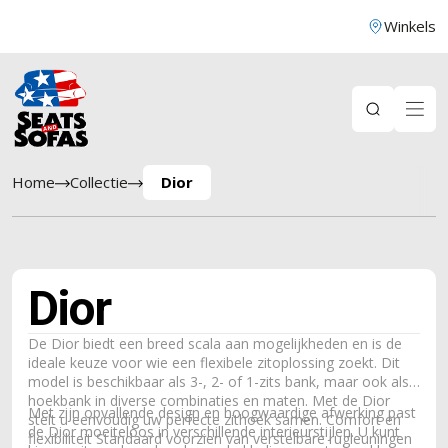
Winkels
Home
Collectie
Dior
Dior
De Dior biedt een breed scala aan mogelijkheden en is de
ideale keuze voor wie een flexibele zitoplossing zoekt. Dit
model is beschikbaar als 3-, 2- of 1-zits bank, maar ook als
hoekbank in diverse combinaties en maten. Met de Dior
Met zijn opvallende design en hoogwaardige afwerking past
stelt u eenvoudig uw perfecte zithoek samen. Comfort en
de Dior moeiteloos in verschillende interieurstijlen. U kunt
flexibiliteit Standaard voorzien van verstelbare rugleuningen