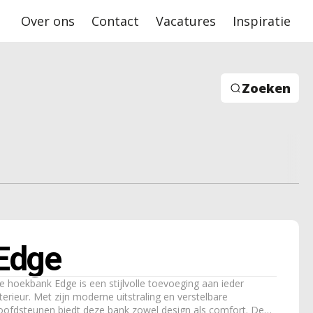
Over ons
Contact
Vacatures
Inspiratie
Zoeken
Edge
e hoekbank Edge is een stijlvolle toevoeging aan ieder
nterieur. Met zijn moderne uitstraling en verstelbare
oofdsteunen biedt deze bank zowel design als comfort. De