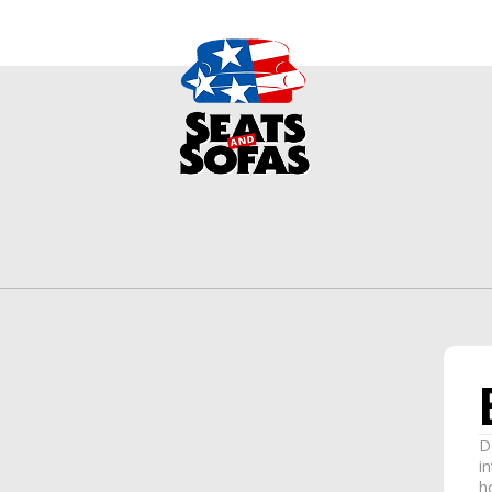
D
i
h