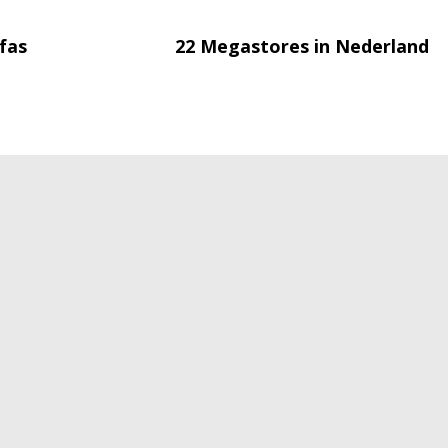
fas
22 Megastores in Nederland
Disclaimer
Cookies
Algemene voo